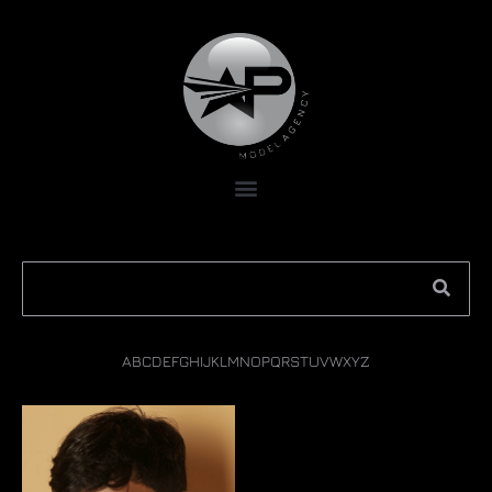
A
B
C
D
E
F
G
H
I
J
K
L
M
N
O
P
Q
R
S
T
U
V
W
X
Y
Z