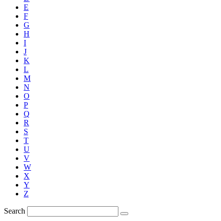
E
F
G
H
I
J
K
L
M
N
O
P
Q
R
S
T
U
V
W
X
Y
Z
Search