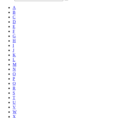
A
B
C
D
E
F
G
H
I
J
K
L
M
N
O
P
Q
R
S
T
U
V
W
X