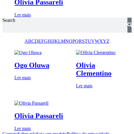
Olivia Passareli
Ler mais
Search
A
B
C
D
E
F
G
H
I
J
K
L
M
N
O
P
Q
R
S
T
U
V
W
X
Y
Z
Ogo Oluwa
Olívia
Clementino
Ler mais
Ler mais
Olivia Passareli
Ler mais
Contato
Sobre nós
Seja um modelo
Política de privacidade