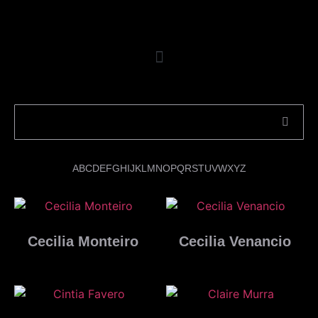
A
B
C
D
E
F
G
H
I
J
K
L
M
N
O
P
Q
R
S
T
U
V
W
X
Y
Z
Cecilia Monteiro
Cecilia Venancio
Ler mais
Ler mais