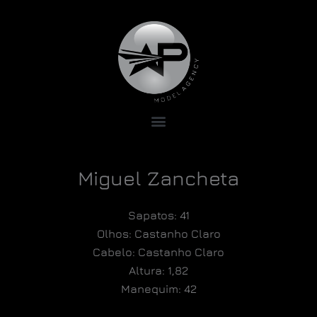
Miguel Zancheta
Sapatos: 41
Olhos: Castanho Claro
Cabelo: Castanho Claro
Altura: 1,82
Manequim: 42