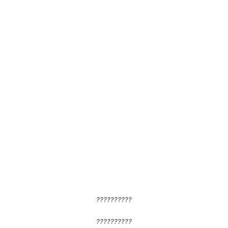
??????????
??????????